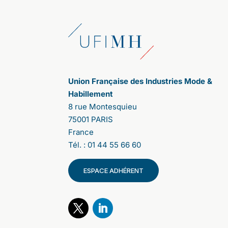
citoyenne pour donner, à nouveau, la
parole aux consommateurs. Contrairement
aux sondages qui proposent des pré-
réponses, la parole est ici totalement libre.
Les participants expriment leurs
propositions ; les uns et les autres votent,
affirmant leurs accords ou désaccords.
Cela a été très riche d'enseignements.
Union Française des Industries Mode &
Tout d’abord, nous ne nous attendions pas
Habillement
à une telle adhésion. La participation a été
8 rue Montesquieu
massive. 107 000 personnes se sont
75001 PARIS
connectées en France et 63 000 à
France
l’international : 32 000 en Italie, 18 000
au Royaume-Unis et 12 000 aux Etats-Unis
Tél. : 01 44 55 66 60
(focus New-York). Cette ouverture à 3
autres pays est une première, elle nous
ESPACE ADHÉRENT
permet de mettre en lumière des
consensus très intéressants.
2/ Les conclusions de cette étude
viennent d’être publiées. Pouvez-vous