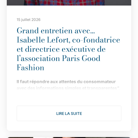
15 juillet 2026
Grand entretien avec…
Isabelle Lefort, co-fondatrice
et directrice exécutive de
l’association Paris Good
Fashion
Il
faut répondre aux attentes du consommateur
avec des informations simples et transparentes”.
Fond
ée en 2019 pour faire de Paris LA capitale de
la mode durable, l
’
association multiplie les
LIRE LA SUITE
actions pour donner une nouvelle dimension à
son engagement. Le point avec Isabelle Lefort...
1/ Cette année s
’
annonce comme l
’
une des plus