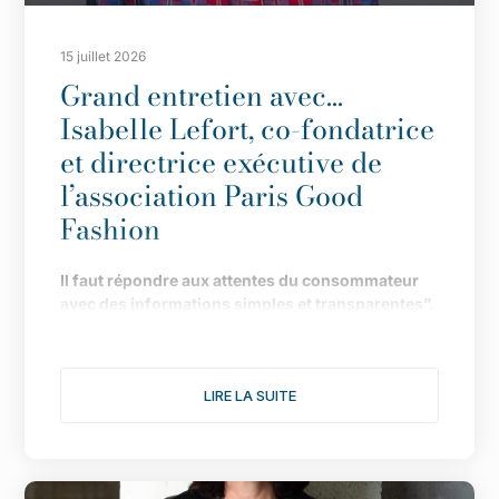
15 juillet 2026
Grand entretien avec…
Isabelle Lefort, co-fondatrice
et directrice exécutive de
l’association Paris Good
Fashion
Il
faut répondre aux attentes du consommateur
avec des informations simples et transparentes”.
Fond
ée en 2019 pour faire de Paris LA capitale de
la mode durable, l
’
association multiplie les
LIRE LA SUITE
actions pour donner une nouvelle dimension à
son engagement. Le point avec Isabelle Lefort...
1/ Cette année s
’
annonce comme l
’
une des plus
fertiles pour votre association, notamment avec