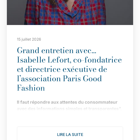
15 juillet 2026
Grand entretien avec…
Isabelle Lefort, co-fondatrice
et directrice exécutive de
l’association Paris Good
Fashion
Il
faut répondre aux attentes du consommateur
avec des informations simples et transparentes”.
Fond
ée en 2019 pour faire de Paris LA capitale de
la mode durable, l
’
association multiplie les
LIRE LA SUITE
actions pour donner une nouvelle dimension à