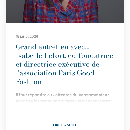
15 juillet 2026
Grand entretien avec…
Isabelle Lefort, co-fondatrice
et directrice exécutive de
l’association Paris Good
Fashion
Il
faut répondre aux attentes du consommateur
avec des informations simples et transparentes”.
Fond
ée en 2019 pour faire de Paris LA capitale de
la mode durable, l
’
association multiplie les
LIRE LA SUITE
actions pour donner une nouvelle dimension à