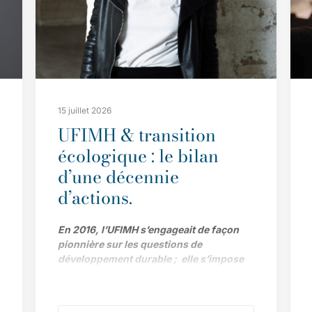
15 juillet 2026
UFIMH & transition
écologique : le bilan
d’une décennie
d’actions.
En 2016, l’UFIMH s’engageait de façon
pionnière sur les questions de
développement durable ; elle s’impose
aujourd’hui comme l’un des acteurs clé
de la transition écologique pour
l’ensemble de la filière. Le bilan de ses