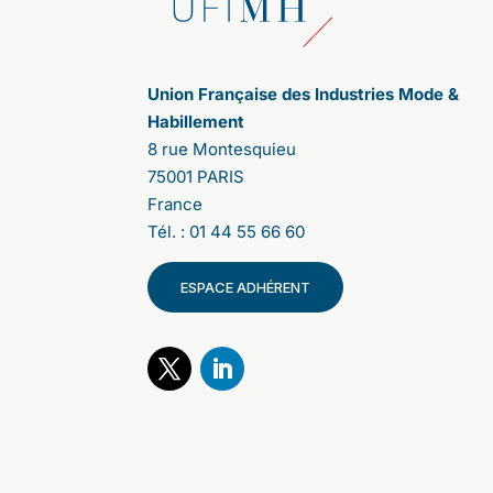
Les participants expriment leurs
propositions ; les uns et les autres votent,
affirmant leurs accords ou désaccords.
Cela a été très riche d'enseignements.
Union Française des Industries Mode &
Tout d’abord, nous ne nous attendions pas
Habillement
à une telle adhésion. La participation a été
8 rue Montesquieu
massive. 107 000 personnes se sont
75001 PARIS
connectées en France et 63 000 à
France
l’international : 32 000 en Italie, 18 000
au Royaume-Unis et 12 000 aux Etats-Unis
Tél. : 01 44 55 66 60
(focus New-York). Cette ouverture à 3
autres pays est une première, elle nous
ESPACE ADHÉRENT
permet de mettre en lumière des
consensus très intéressants.
2/ Les conclusions de cette étude
viennent d’être publiées. Pouvez-vous
nous en donner les grandes lignes
?
Le sujet N°1, c’est le besoin d’information.
Les citoyens demandent une information