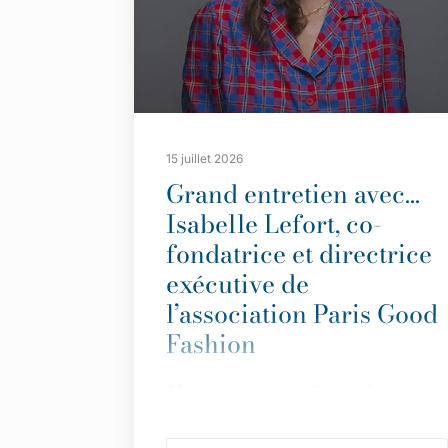
15 juillet 2026
Grand entretien avec…
Isabelle Lefort, co-
fondatrice et directrice
exécutive de
l’association Paris Good
Fashion
Il
faut répondre aux attentes du
consommateur avec des informations
simples et transparentes”.