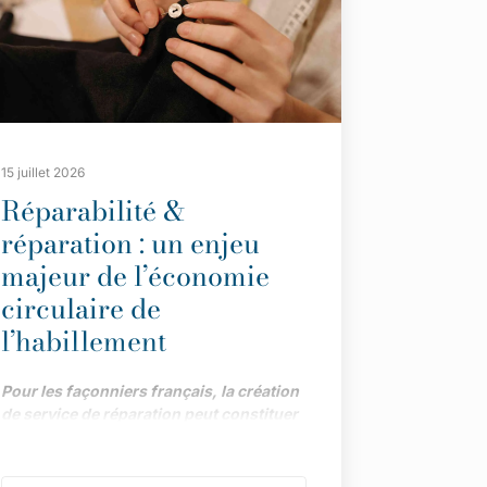
15 juillet 2026
Réparabilité &
réparation : un enjeu
majeur de l’économie
circulaire de
l’habillement
Pour les façonniers français, la création
de service de réparation peut constituer
une piste précieuse de développement,
dans le cadre impulsé par la loi AGEC.
Menée par la Maison des Savoir-Faire et