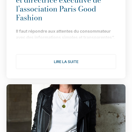
et directrice exécutive de
l’association Paris Good
Fashion
Il
faut répondre aux attentes du consommateur
avec des informations simples et transparentes”.
Fond
ée en 2019 pour faire de Paris LA capitale de
la mode durable, l
’
association multiplie les
LIRE LA SUITE
actions pour donner une nouvelle dimension à
son engagement. Le point avec Isabelle Lefort...
1/ Cette année s
’
annonce comme l
’
une des plus
fertiles pour votre association, notamment avec
une consultation citoyenne autour du th
è
me :
comment rendre désirable une mode plus
éthique et plus durable. Comment s
’
est organisée
l
’
enqu
ê
te ?
Après celle de 2020, nous avons décidé de lancer
cette deuxième consultation citoyenne pour