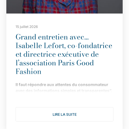
15 juillet 2026
Grand entretien avec…
Isabelle Lefort, co-fondatrice
et directrice exécutive de
l’association Paris Good
Fashion
Il
faut répondre aux attentes du consommateur
avec des informations simples et transparentes”.
Fond
ée en 2019 pour faire de Paris LA capitale de
la mode durable, l
’
association multiplie les
LIRE LA SUITE
actions pour donner une nouvelle dimension à
son engagement. Le point avec Isabelle Lefort...