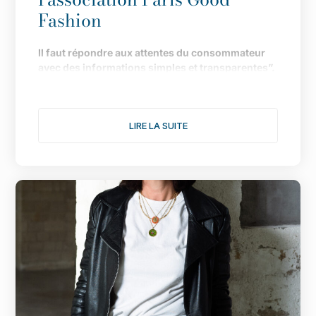
Fashion
Il
faut répondre aux attentes du consommateur
avec des informations simples et transparentes”.
Fond
ée en 2019 pour faire de Paris LA capitale de
la mode durable, l
’
association multiplie les
LIRE LA SUITE
actions pour donner une nouvelle dimension à
son engagement. Le point avec Isabelle Lefort...
1/ Cette année s
’
annonce comme l
’
une des plus
fertiles pour votre association, notamment avec
une consultation citoyenne autour du th
è
me :
comment rendre désirable une mode plus
éthique et plus durable. Comment s
’
est organisée
l
’
enqu
ê
te ?
Après celle de 2020, nous avons décidé de lancer
cette deuxième consultation citoyenne pour
donner, à nouveau, la parole aux consommateurs.