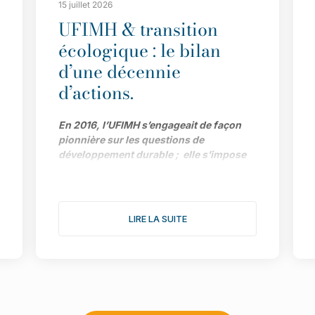
15 juillet 2026
UFIMH & transition
écologique : le bilan
d’une décennie
d’actions.
En 2016, l’UFIMH s’engageait de façon
pionnière sur les questions de
développement durable ; elle s’impose
aujourd’hui comme l’un des acteurs clé
de la transition écologique pour
l’ensemble de la filière. Le bilan de ses
actions et ses prochains objectifs avec
LIRE LA SUITE
Adeline Dargent, déléguée générale du
Syndicat de Paris de la Mode Féminine et
chargée de la stratégie RSE de l’Union.
C’était il y a tout juste dix ans. L’UFIMH
décidait de s’impliquer très concrètement