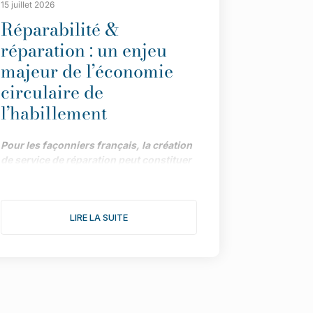
15 juillet 2026
Réparabilité &
réparation : un enjeu
majeur de l’économie
circulaire de
l’habillement
Pour les façonniers français, la création
de service de réparation peut constituer
une piste précieuse de développement,
dans le cadre impulsé par la loi AGEC.
Menée par la Maison des Savoir-Faire et
LIRE LA SUITE
de la Création (affiliée à l’UFIMH), une
enquête fait le point sur les différents
atouts de la démarche.
"Depuis le vote de la loi AGEC, les
marques ont tout intérêt à intégrer des
services de réparation pour répondre aux