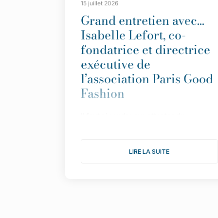
15 juillet 2026
Grand entretien avec…
Isabelle Lefort, co-
fondatrice et directrice
exécutive de
l’association Paris Good
Fashion
Il
faut répondre aux attentes du
consommateur avec des informations
simples et transparentes”.
LIRE LA SUITE
Fond
ée en 2019 pour faire de Paris LA
capitale de la mode durable,
l
’
association multiplie les actions pour
donner une nouvelle dimension à son
engagement. Le point avec Isabelle
Lefort...