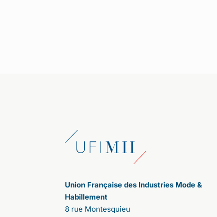
1/ Cette année s
’
annonce comme l
’
une
des plus fertiles pour votre association,
notamment avec une consultation
citoyenne autour du th
è
me : comment
rendre désirable une mode plus éthique
et plus durable. Comment s
’
est
organisée l
’
enqu
ê
te ?
Après celle de 2020, nous avons décidé
de lancer cette deuxième consultation
citoyenne pour donner, à nouveau, la
parole aux consommateurs. Contrairement
aux sondages qui proposent des pré-
réponses, la parole est ici totalement libre.
Les participants expriment leurs
propositions ; les uns et les autres votent,
affirmant leurs accords ou désaccords.
Cela a été très riche d'enseignements.
Union Française des Industries Mode &
Tout d’abord, nous ne nous attendions pas
Habillement
à une telle adhésion. La participation a été
8 rue Montesquieu
massive. 107 000 personnes se sont