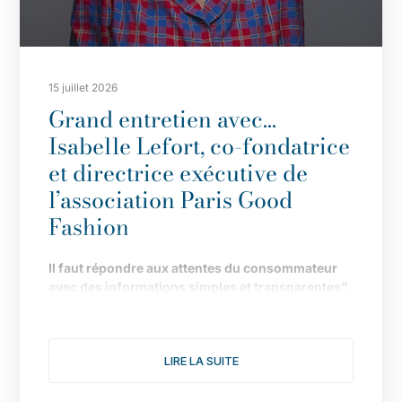
15 juillet 2026
Grand entretien avec…
Isabelle Lefort, co-fondatrice
et directrice exécutive de
l’association Paris Good
Fashion
Il
faut répondre aux attentes du consommateur
avec des informations simples et transparentes”.
Fond
ée en 2019 pour faire de Paris LA capitale de
la mode durable, l
’
association multiplie les
LIRE LA SUITE
actions pour donner une nouvelle dimension à
son engagement. Le point avec Isabelle Lefort...