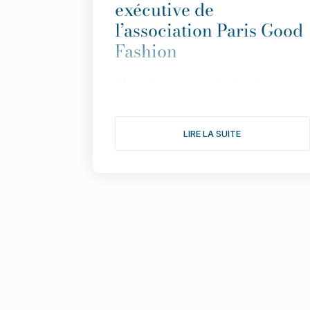
exécutive de
l’association Paris Good
Fashion
Il
faut répondre aux attentes du
consommateur avec des informations
simples et transparentes”.
LIRE LA SUITE
Fond
ée en 2019 pour faire de Paris LA
capitale de la mode durable,
l
’
association multiplie les actions pour
donner une nouvelle dimension à son
engagement. Le point avec Isabelle
Lefort...
1/ Cette année s
’
annonce comme l
’
une
des plus fertiles pour votre association,
notamment avec une consultation
citoyenne autour du th
è
me : comment
rendre désirable une mode plus éthique