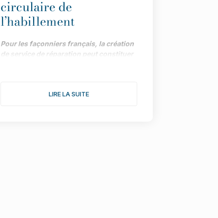
circulaire de
l’habillement
Pour les façonniers français, la création
de service de réparation peut constituer
une piste précieuse de développement,
dans le cadre impulsé par la loi AGEC.
Menée par la Maison des Savoir-Faire et
LIRE LA SUITE
de la Création (affiliée à l’UFIMH), une
enquête fait le point sur les différents
atouts de la démarche.
"Depuis le vote de la loi AGEC, les
marques ont tout intérêt à intégrer des
services de réparation pour répondre aux
attentes des consommateurs et
promouvoir la durabilité de leurs produits”
assure Myriam Mentfakh, fondatrice de
LeLabPlus.
La ré
parabilit
é et la réparation
doivent devenir des piliers de l’industrie
textile et un gage de qualité pour les