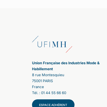
et plus durable. Comment s
’
est
organisée l
’
enqu
ê
te ?
Après celle de 2020, nous avons décidé
de lancer cette deuxième consultation
citoyenne pour donner, à nouveau, la
parole aux consommateurs. Contrairement
aux sondages qui proposent des pré-
réponses, la parole est ici totalement libre.
Les participants expriment leurs
propositions ; les uns et les autres votent,
affirmant leurs accords ou désaccords.
Cela a été très riche d'enseignements.
Union Française des Industries Mode &
Tout d’abord, nous ne nous attendions pas
Habillement
à une telle adhésion. La participation a été
8 rue Montesquieu
massive. 107 000 personnes se sont
75001 PARIS
connectées en France et 63 000 à
France
l’international : 32 000 en Italie, 18 000
au Royaume-Unis et 12 000 aux Etats-Unis
Tél. : 01 44 55 66 60
(focus New-York). Cette ouverture à 3
autres pays est une première, elle nous
ESPACE ADHÉRENT