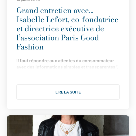
Grand entretien avec…
Isabelle Lefort, co-fondatrice
et directrice exécutive de
l’association Paris Good
Fashion
Il
faut répondre aux attentes du consommateur
avec des informations simples et transparentes”.
Fond
ée en 2019 pour faire de Paris LA capitale de
la mode durable, l
’
association multiplie les
LIRE LA SUITE
actions pour donner une nouvelle dimension à
son engagement. Le point avec Isabelle Lefort...
1/ Cette année s
’
annonce comme l
’
une des plus
fertiles pour votre association, notamment avec
une consultation citoyenne autour du th
è
me :
comment rendre désirable une mode plus