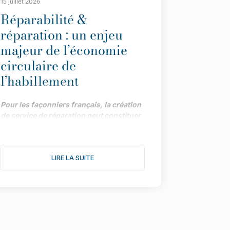
15 juillet 2026
Réparabilité &
réparation : un enjeu
majeur de l’économie
circulaire de
l’habillement
Pour les façonniers français, la création
de service de réparation peut constituer
une piste précieuse de développement,
dans le cadre impulsé par la loi AGEC.
Menée par la Maison des Savoir-Faire et
LIRE LA SUITE
de la Création (affiliée à l’UFIMH), une
enquête fait le point sur les différents
atouts de la démarche.
"Depuis le vote de la loi AGEC, les
marques ont tout intérêt à intégrer des
services de réparation pour répondre aux