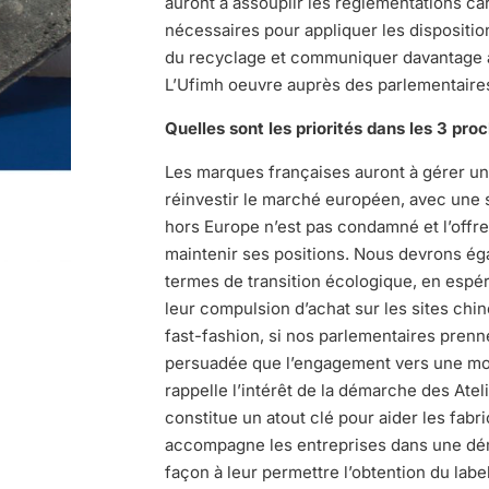
auront à assouplir les règlementations c
nécessaires pour appliquer les disposition
du recyclage et communiquer davantage 
L’Ufimh oeuvre auprès des parlementaires
Quelles sont les priorités dans les 3 pro
Les marques françaises auront à gérer un
réinvestir le marché européen, avec une s
hors Europe n’est pas condamné et l’offre 
maintenir ses positions. Nous devrons é
termes de transition écologique, en espé
leur compulsion d’achat sur les sites chino
fast-fashion, si nos parlementaires prenn
persuadée que l’engagement vers une mode
rappelle l’intérêt de la démarche des Atel
constitue un atout clé pour aider les fabr
accompagne les entreprises dans une dé
façon à leur permettre l’obtention du labe