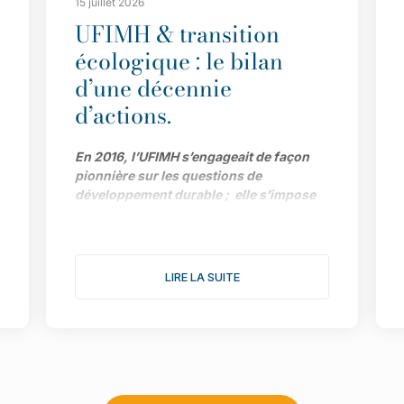
15 juillet 2026
UFIMH & transition
écologique : le bilan
d’une décennie
d’actions.
En 2016, l’UFIMH s’engageait de façon
pionnière sur les questions de
développement durable ; elle s’impose
aujourd’hui comme l’un des acteurs clé
de la transition écologique pour
l’ensemble de la filière. Le bilan de ses
actions et ses prochains objectifs avec
LIRE LA SUITE
Adeline Dargent, déléguée générale du
Syndicat de Paris de la Mode Féminine et
chargée de la stratégie RSE de l’Union.
C’était il y a tout juste dix ans. L’UFIMH
décidait de s’impliquer très concrètement
sur les questions de développement