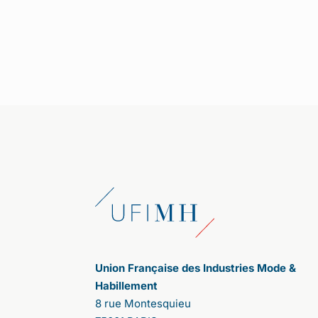
1/ Cette année s
’
annonce comme l
’
une
des plus fertiles pour votre association,
notamment avec une consultation
citoyenne autour du th
è
me : comment
rendre désirable une mode plus éthique
et plus durable. Comment s
’
est
organisée l
’
enqu
ê
te ?
Après celle de 2020, nous avons décidé
de lancer cette deuxième consultation
citoyenne pour donner, à nouveau, la
parole aux consommateurs. Contrairement
aux sondages qui proposent des pré-
réponses, la parole est ici totalement libre.
Les participants expriment leurs
propositions ; les uns et les autres votent,
affirmant leurs accords ou désaccords.
Cela a été très riche d'enseignements.
Union Française des Industries Mode &
Tout d’abord, nous ne nous attendions pas
Habillement
à une telle adhésion. La participation a été
8 rue Montesquieu
massive. 107 000 personnes se sont