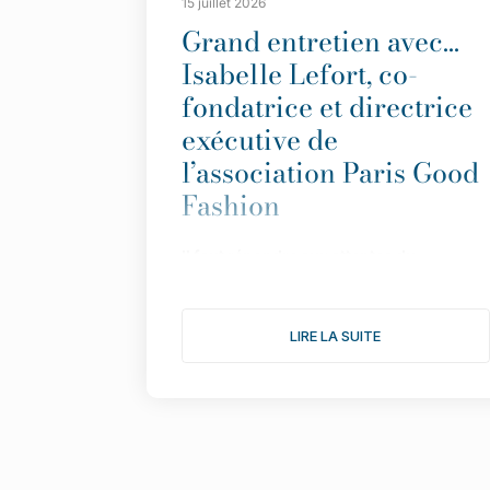
15 juillet 2026
Grand entretien avec…
Isabelle Lefort, co-
fondatrice et directrice
exécutive de
l’association Paris Good
Fashion
Il
faut répondre aux attentes du
consommateur avec des informations
simples et transparentes”.
LIRE LA SUITE
Fond
ée en 2019 pour faire de Paris LA
capitale de la mode durable,
l
’
association multiplie les actions pour
donner une nouvelle dimension à son
engagement. Le point avec Isabelle
Lefort...