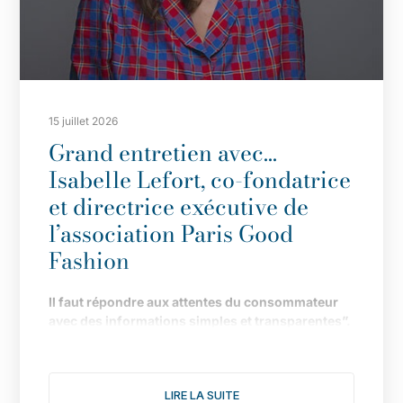
15 juillet 2026
Grand entretien avec…
Isabelle Lefort, co-fondatrice
et directrice exécutive de
l’association Paris Good
Fashion
Il
faut répondre aux attentes du consommateur
avec des informations simples et transparentes”.
Fond
ée en 2019 pour faire de Paris LA capitale de
la mode durable, l
’
association multiplie les
LIRE LA SUITE
actions pour donner une nouvelle dimension à