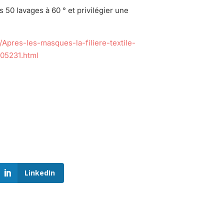
 50 lavages à 60 ° et privilégier une
/Apres-les-masques-la-filiere-textile-
205231.html
LinkedIn