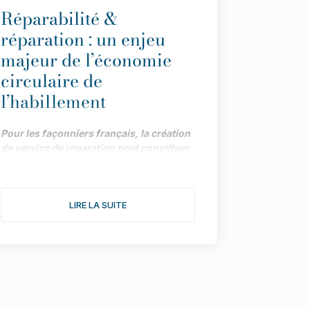
Réparabilité &
réparation : un enjeu
majeur de l’économie
circulaire de
l’habillement
Pour les façonniers français, la création
de service de réparation peut constituer
une piste précieuse de développement,
dans le cadre impulsé par la loi AGEC.
Menée par la Maison des Savoir-Faire et
LIRE LA SUITE
de la Création (affiliée à l’UFIMH), une
enquête fait le point sur les différents
atouts de la démarche.
"Depuis le vote de la loi AGEC, les
marques ont tout intérêt à intégrer des
services de réparation pour répondre aux
attentes des consommateurs et