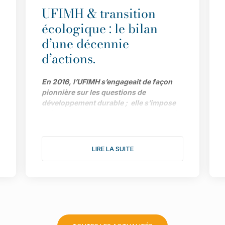
UFIMH & transition
écologique : le bilan
d’une décennie
d’actions.
En 2016, l’UFIMH s’engageait de façon
pionnière sur les questions de
développement durable ; elle s’impose
aujourd’hui comme l’un des acteurs clé
de la transition écologique pour
l’ensemble de la filière. Le bilan de ses
actions et ses prochains objectifs avec
LIRE LA SUITE
Adeline Dargent, déléguée générale du
Syndicat de Paris de la Mode Féminine et
chargée de la stratégie RSE de l’Union.
C’était il y a tout juste dix ans. L’UFIMH
décidait de s’impliquer très concrètement
sur les questions de développement