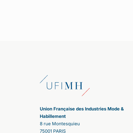
1/ Cette année s
’
annonce comme l
’
une
des plus fertiles pour votre association,
notamment avec une consultation
citoyenne autour du th
è
me : comment
rendre désirable une mode plus éthique
et plus durable. Comment s
’
est
organisée l
’
enqu
ê
te ?
Après celle de 2020, nous avons décidé
de lancer cette deuxième consultation
citoyenne pour donner, à nouveau, la
parole aux consommateurs. Contrairement
aux sondages qui proposent des pré-
réponses, la parole est ici totalement libre.
Les participants expriment leurs
propositions ; les uns et les autres votent,
affirmant leurs accords ou désaccords.
Cela a été très riche d'enseignements.
Union Française des Industries Mode &
Tout d’abord, nous ne nous attendions pas
Habillement
à une telle adhésion. La participation a été
8 rue Montesquieu
massive. 107 000 personnes se sont
75001 PARIS
connectées en France et 63 000 à