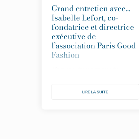
Grand entretien avec…
Isabelle Lefort, co-
fondatrice et directrice
exécutive de
l’association Paris Good
Fashion
Il
faut répondre aux attentes du
consommateur avec des informations
simples et transparentes”.
LIRE LA SUITE
Fond
ée en 2019 pour faire de Paris LA
capitale de la mode durable,
l
’
association multiplie les actions pour
donner une nouvelle dimension à son
engagement. Le point avec Isabelle
Lefort...