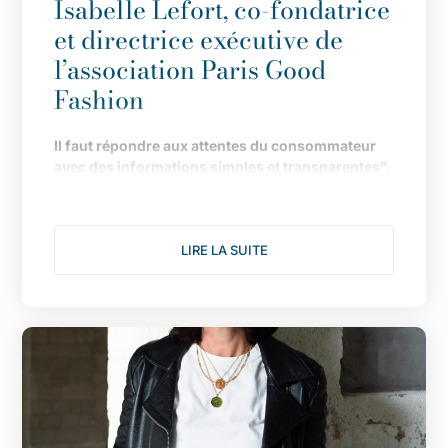
Isabelle Lefort, co-fondatrice
et directrice exécutive de
l’association Paris Good
Fashion
Il
faut répondre aux attentes du consommateur
avec des informations simples et transparentes”.
Fond
ée en 2019 pour faire de Paris LA capitale de
la mode durable, l
’
association multiplie les
actions pour donner une nouvelle dimension à
LIRE LA SUITE
son engagement. Le point avec Isabelle Lefort...
1/ Cette année s
’
annonce comme l
’
une des plus
fertiles pour votre association, notamment avec
une consultation citoyenne autour du th
è
me :
comment rendre désirable une mode plus
éthique et plus durable. Comment s
’
est organisée
l
’
enqu
ê
te ?