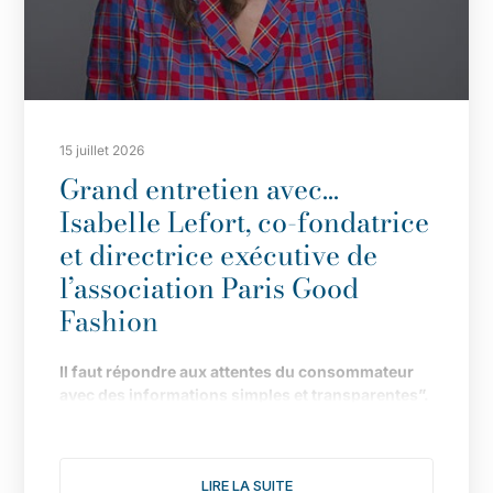
15 juillet 2026
Grand entretien avec…
Isabelle Lefort, co-fondatrice
et directrice exécutive de
l’association Paris Good
Fashion
Il
faut répondre aux attentes du consommateur
avec des informations simples et transparentes”.
Fond
ée en 2019 pour faire de Paris LA capitale de
la mode durable, l
’
association multiplie les
LIRE LA SUITE
actions pour donner une nouvelle dimension à