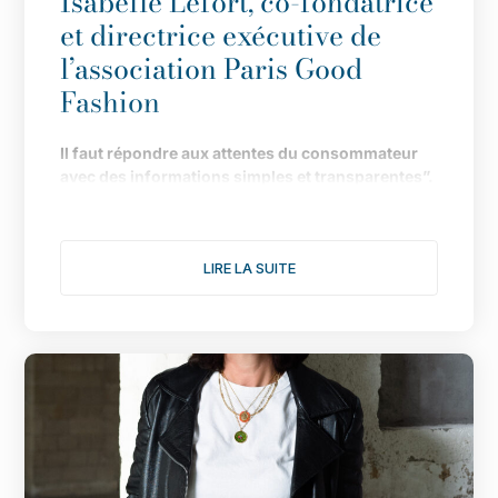
Isabelle Lefort, co-fondatrice
et directrice exécutive de
l’association Paris Good
Fashion
Il
faut répondre aux attentes du consommateur
avec des informations simples et transparentes”.
Fond
ée en 2019 pour faire de Paris LA capitale de
la mode durable, l
’
association multiplie les
LIRE LA SUITE
actions pour donner une nouvelle dimension à
son engagement. Le point avec Isabelle Lefort...
1/ Cette année s
’
annonce comme l
’
une des plus
fertiles pour votre association, notamment avec
une consultation citoyenne autour du th
è
me :
comment rendre désirable une mode plus
éthique et plus durable. Comment s
’
est organisée
l
’
enqu
ê
te ?