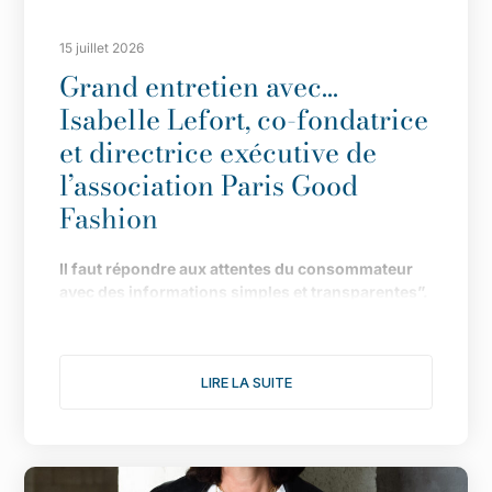
15 juillet 2026
Grand entretien avec…
Isabelle Lefort, co-fondatrice
et directrice exécutive de
l’association Paris Good
Fashion
Il
faut répondre aux attentes du consommateur
avec des informations simples et transparentes”.
Fond
ée en 2019 pour faire de Paris LA capitale de
la mode durable, l
’
association multiplie les
LIRE LA SUITE
actions pour donner une nouvelle dimension à
son engagement. Le point avec Isabelle Lefort...
1/ Cette année s
’
annonce comme l
’
une des plus
fertiles pour votre association, notamment avec