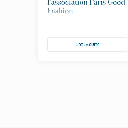
l’association Paris Good
Fashion
Il
faut répondre aux attentes du
consommateur avec des informations
simples et transparentes”.
LIRE LA SUITE
Fond
ée en 2019 pour faire de Paris LA
capitale de la mode durable,
l
’
association multiplie les actions pour
donner une nouvelle dimension à son
engagement. Le point avec Isabelle
Lefort...
1/ Cette année s
’
annonce comme l
’
une
des plus fertiles pour votre association,
notamment avec une consultation
citoyenne autour du th
è
me : comment
rendre désirable une mode plus éthique
et plus durable. Comment s
’
est
organisée l
’
enqu
ê
te ?