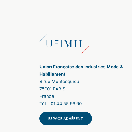
Après celle de 2020, nous avons décidé
de lancer cette deuxième consultation
citoyenne pour donner, à nouveau, la
parole aux consommateurs. Contrairement
aux sondages qui proposent des pré-
réponses, la parole est ici totalement libre.
Les participants expriment leurs
propositions ; les uns et les autres votent,
affirmant leurs accords ou désaccords.
Cela a été très riche d'enseignements.
Union Française des Industries Mode &
Tout d’abord, nous ne nous attendions pas
Habillement
à une telle adhésion. La participation a été
8 rue Montesquieu
massive. 107 000 personnes se sont
75001 PARIS
connectées en France et 63 000 à
France
l’international : 32 000 en Italie, 18 000
au Royaume-Unis et 12 000 aux Etats-Unis
Tél. : 01 44 55 66 60
(focus New-York). Cette ouverture à 3
autres pays est une première, elle nous
ESPACE ADHÉRENT
permet de mettre en lumière des
consensus très intéressants.