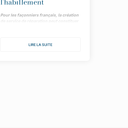
l’habillement
Pour les façonniers français, la création
de service de réparation peut constituer
une piste précieuse de développement,
dans le cadre impulsé par la loi AGEC.
Menée par la Maison des Savoir-Faire et
LIRE LA SUITE
de la Création (affiliée à l’UFIMH), une
enquête fait le point sur les différents
atouts de la démarche.
"Depuis le vote de la loi AGEC, les
marques ont tout intérêt à intégrer des
services de réparation pour répondre aux
attentes des consommateurs et
promouvoir la durabilité de leurs produits”
assure Myriam Mentfakh, fondatrice de
LeLabPlus.
La ré
parabilit
é et la réparation
doivent devenir des piliers de l’industrie
textile et un gage de qualité pour les
consommateurs »
.