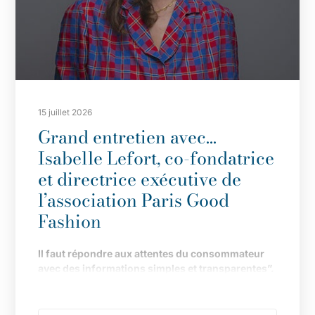
15 juillet 2026
Grand entretien avec…
Isabelle Lefort, co-fondatrice
et directrice exécutive de
l’association Paris Good
Fashion
Il
faut répondre aux attentes du consommateur
avec des informations simples et transparentes”.
Fond
ée en 2019 pour faire de Paris LA capitale de
la mode durable, l
’
association multiplie les