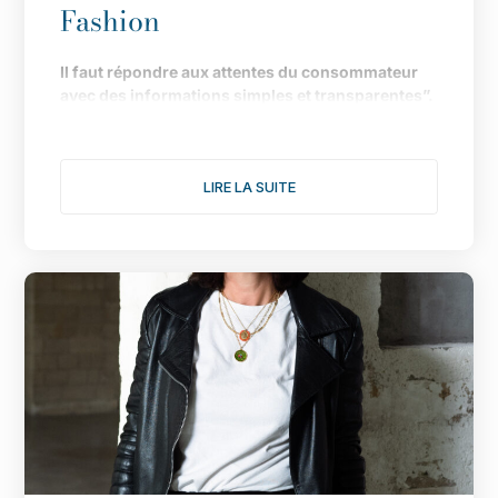
Fashion
Il
faut répondre aux attentes du consommateur
avec des informations simples et transparentes”.
Fond
ée en 2019 pour faire de Paris LA capitale de
la mode durable, l
’
association multiplie les
LIRE LA SUITE
actions pour donner une nouvelle dimension à
son engagement. Le point avec Isabelle Lefort...
1/ Cette année s
’
annonce comme l
’
une des plus
fertiles pour votre association, notamment avec
une consultation citoyenne autour du th
è
me :
comment rendre désirable une mode plus
éthique et plus durable. Comment s
’
est organisée
l
’
enqu
ê
te ?
Après celle de 2020, nous avons décidé de lancer
cette deuxième consultation citoyenne pour
donner, à nouveau, la parole aux consommateurs.
Contrairement aux sondages qui proposent des