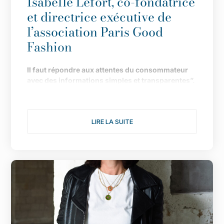
Isabelle Lefort, co-fondatrice
et directrice exécutive de
l’association Paris Good
Fashion
Il
faut répondre aux attentes du consommateur
avec des informations simples et transparentes”.
Fond
ée en 2019 pour faire de Paris LA capitale de
la mode durable, l
’
association multiplie les
LIRE LA SUITE
actions pour donner une nouvelle dimension à
son engagement. Le point avec Isabelle Lefort...
1/ Cette année s
’
annonce comme l
’
une des plus
fertiles pour votre association, notamment avec
une consultation citoyenne autour du th
è
me :
comment rendre désirable une mode plus
éthique et plus durable. Comment s
’
est organisée
l
’
enqu
ê
te ?