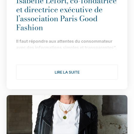
Isabelle Lefort, co-fondatrice
et directrice exécutive de
l’association Paris Good
Fashion
Il
faut répondre aux attentes du consommateur
avec des informations simples et transparentes”.
Fond
ée en 2019 pour faire de Paris LA capitale de
la mode durable, l
’
association multiplie les
LIRE LA SUITE
actions pour donner une nouvelle dimension à
son engagement. Le point avec Isabelle Lefort...
1/ Cette année s
’
annonce comme l
’
une des plus
fertiles pour votre association, notamment avec
une consultation citoyenne autour du th
è
me :
comment rendre désirable une mode plus
éthique et plus durable. Comment s
’
est organisée
l
’
enqu
ê
te ?