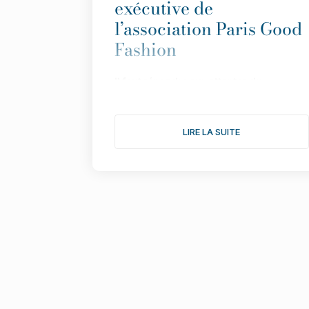
exécutive de
l’association Paris Good
Fashion
Il
faut répondre aux attentes du
consommateur avec des informations
simples et transparentes”.
LIRE LA SUITE
Fond
ée en 2019 pour faire de Paris LA
capitale de la mode durable,
l
’
association multiplie les actions pour
donner une nouvelle dimension à son
engagement. Le point avec Isabelle
Lefort...
1/ Cette année s
’
annonce comme l
’
une
des plus fertiles pour votre association,
notamment avec une consultation
citoyenne autour du th
è
me : comment
rendre désirable une mode plus éthique