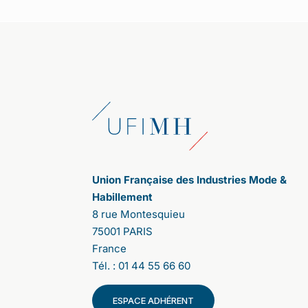
et plus durable. Comment s
’
est
organisée l
’
enqu
ê
te ?
Après celle de 2020, nous avons décidé
de lancer cette deuxième consultation
citoyenne pour donner, à nouveau, la
parole aux consommateurs. Contrairement
aux sondages qui proposent des pré-
réponses, la parole est ici totalement libre.
Les participants expriment leurs
propositions ; les uns et les autres votent,
affirmant leurs accords ou désaccords.
Cela a été très riche d'enseignements.
Union Française des Industries Mode &
Tout d’abord, nous ne nous attendions pas
Habillement
à une telle adhésion. La participation a été
8 rue Montesquieu
massive. 107 000 personnes se sont
75001 PARIS
connectées en France et 63 000 à
France
l’international : 32 000 en Italie, 18 000
au Royaume-Unis et 12 000 aux Etats-Unis
Tél. : 01 44 55 66 60
(focus New-York). Cette ouverture à 3
autres pays est une première, elle nous
ESPACE ADHÉRENT
permet de mettre en lumière des