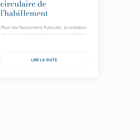
circulaire de
l’habillement
Pour les façonniers français, la création
de service de réparation peut constituer
une piste précieuse de développement,
dans le cadre impulsé par la loi AGEC.
Menée par la Maison des Savoir-Faire et
LIRE LA SUITE
de la Création (affiliée à l’UFIMH), une
enquête fait le point sur les différents
atouts de la démarche.
"Depuis le vote de la loi AGEC, les
marques ont tout intérêt à intégrer des
services de réparation pour répondre aux
attentes des consommateurs et
promouvoir la durabilité de leurs produits”
assure Myriam Mentfakh, fondatrice de
LeLabPlus.
La ré
parabilit
é et la réparation
doivent devenir des piliers de l’industrie
textile et un gage de qualité pour les