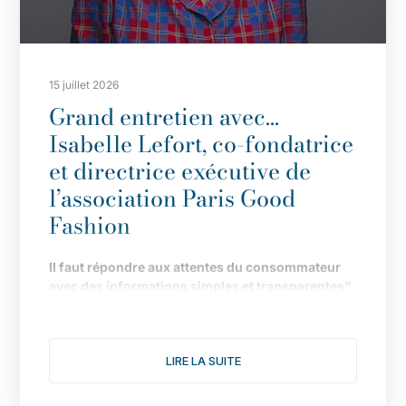
15 juillet 2026
Grand entretien avec…
Isabelle Lefort, co-fondatrice
et directrice exécutive de
l’association Paris Good
Fashion
Il
faut répondre aux attentes du consommateur
avec des informations simples et transparentes”.
Fond
ée en 2019 pour faire de Paris LA capitale de
la mode durable, l
’
association multiplie les
LIRE LA SUITE
actions pour donner une nouvelle dimension à
son engagement. Le point avec Isabelle Lefort...