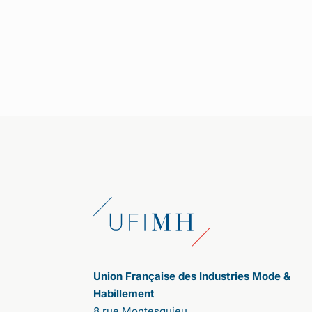
1/ Cette année s
’
annonce comme l
’
une
des plus fertiles pour votre association,
notamment avec une consultation
citoyenne autour du th
è
me : comment
rendre désirable une mode plus éthique
et plus durable. Comment s
’
est
organisée l
’
enqu
ê
te ?
Après celle de 2020, nous avons décidé
de lancer cette deuxième consultation
citoyenne pour donner, à nouveau, la
parole aux consommateurs. Contrairement
aux sondages qui proposent des pré-
réponses, la parole est ici totalement libre.
Les participants expriment leurs
propositions ; les uns et les autres votent,
affirmant leurs accords ou désaccords.
Cela a été très riche d'enseignements.
Union Française des Industries Mode &
Tout d’abord, nous ne nous attendions pas
Habillement
à une telle adhésion. La participation a été
8 rue Montesquieu