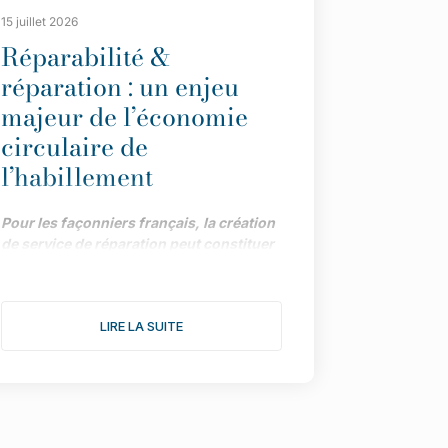
15 juillet 2026
Réparabilité &
réparation : un enjeu
majeur de l’économie
circulaire de
l’habillement
Pour les façonniers français, la création
de service de réparation peut constituer
une piste précieuse de développement,
dans le cadre impulsé par la loi AGEC.
Menée par la Maison des Savoir-Faire et
LIRE LA SUITE
de la Création (affiliée à l’UFIMH), une
enquête fait le point sur les différents
atouts de la démarche.
"Depuis le vote de la loi AGEC, les
marques ont tout intérêt à intégrer des