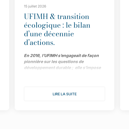
15 juillet 2026
UFIMH & transition
écologique : le bilan
d’une décennie
d’actions.
En 2016, l’UFIMH s’engageait de façon
pionnière sur les questions de
développement durable ; elle s’impose
aujourd’hui comme l’un des acteurs clé
de la transition écologique pour
l’ensemble de la filière. Le bilan de ses
actions et ses prochains objectifs avec
LIRE LA SUITE
Adeline Dargent, déléguée générale du
Syndicat de Paris de la Mode Féminine et
chargée de la stratégie RSE de l’Union.
C’était il y a tout juste dix ans. L’UFIMH
décidait de s’impliquer très concrètement