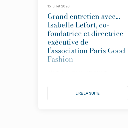
15 juillet 2026
Grand entretien avec…
Isabelle Lefort, co-
fondatrice et directrice
exécutive de
l’association Paris Good
Fashion
Il
faut répondre aux attentes du
consommateur avec des informations
simples et transparentes”.
LIRE LA SUITE
Fond
ée en 2019 pour faire de Paris LA
capitale de la mode durable,
l
’
association multiplie les actions pour
donner une nouvelle dimension à son
engagement. Le point avec Isabelle
Lefort...