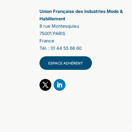
affirmant leurs accords ou désaccords.
Cela a été très riche d'enseignements.
Union Française des Industries Mode &
Tout d’abord, nous ne nous attendions pas
Habillement
à une telle adhésion. La participation a été
8 rue Montesquieu
massive. 107 000 personnes se sont
75001 PARIS
connectées en France et 63 000 à
France
l’international : 32 000 en Italie, 18 000
au Royaume-Unis et 12 000 aux Etats-Unis
Tél. : 01 44 55 66 60
(focus New-York). Cette ouverture à 3
autres pays est une première, elle nous
ESPACE ADHÉRENT
permet de mettre en lumière des
consensus très intéressants.
2/ Les conclusions de cette étude
viennent d’être publiées. Pouvez-vous
nous en donner les grandes lignes
?
Le sujet N°1, c’est le besoin d’information.
Les citoyens demandent une information
fiable, simple à comprendre et dans une
totale transparence ; et cela dans les 4