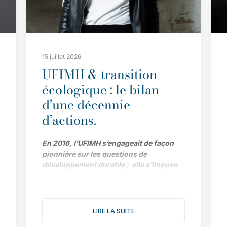
15 juillet 2026
UFIMH & transition
écologique : le bilan
d’une décennie
d’actions.
En 2016, l’UFIMH s’engageait de façon
pionnière sur les questions de
développement durable ; elle s’impose
aujourd’hui comme l’un des acteurs clé
de la transition écologique pour
l’ensemble de la filière. Le bilan de ses
actions et ses prochains objectifs avec
LIRE LA SUITE
Adeline Dargent, déléguée générale du