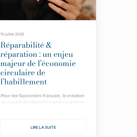
15 juillet 2026
Réparabilité &
réparation : un enjeu
majeur de l’économie
circulaire de
l’habillement
Pour les façonniers français, la création
de service de réparation peut constituer
une piste précieuse de développement,
dans le cadre impulsé par la loi AGEC.
Menée par la Maison des Savoir-Faire et
LIRE LA SUITE
de la Création (affiliée à l’UFIMH), une
enquête fait le point sur les différents