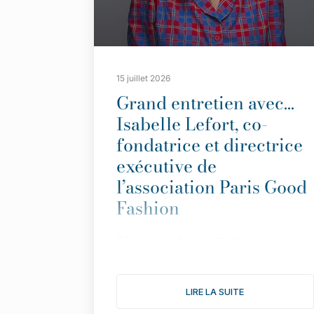
15 juillet 2026
Grand entretien avec…
Isabelle Lefort, co-
fondatrice et directrice
exécutive de
l’association Paris Good
Fashion
Il
faut répondre aux attentes du
consommateur avec des informations
simples et transparentes”.
LIRE LA SUITE
Fond
ée en 2019 pour faire de Paris LA
capitale de la mode durable,